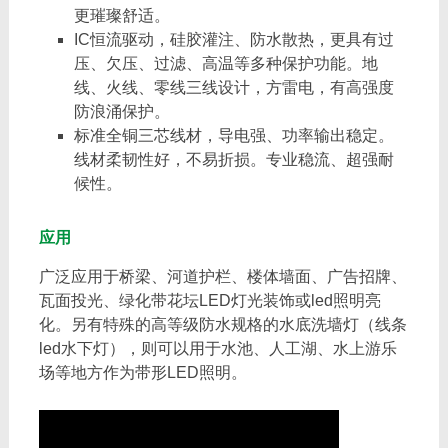
更璀璨舒适。
IC恒流驱动，硅胶灌注、防水散热，更具有过
压、欠压、过滤、高温等多种保护功能。地
线、火线、零线三线设计，方雷电，有高强度
防浪涌保护。
标准全铜三芯线材，导电强、功率输出稳定。
线材柔韧性好，不易折损。专业稳流、超强耐
候性。
应用
广泛应用于桥梁、河道护栏、楼体墙面、广告招牌、
瓦面投光、绿化带花坛LED灯光装饰或led照明亮
化。另有特殊的高等级防水规格的水底洗墙灯（线条
led水下灯），则可以用于水池、人工湖、水上游乐
场等地方作为带形LED照明。