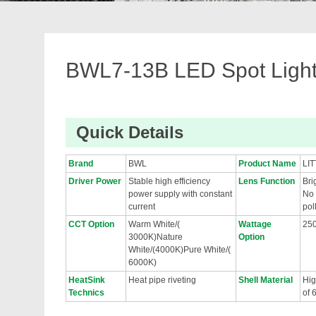
BWL7-13B LED Spot Ligh
Quick Details
Brand
BWL
Product Name
LI
Driver Power
Stable high efficiency
Lens Function
Bri
power supply with constant
No 
current
pol
CCT Option
Warm White/(
Wattage
25
3000K)Nature
Option
White/(4000K)Pure White/(
6000K)
HeatSink
Heat pipe riveting
Shell Material
Hig
Technics
of 