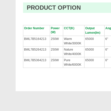
PRODUCT OPTION
Order Number
Power
CCT(K)
Output
Ang
(W)
Lumen(lm)
BWL7B5164213
250W
Warm
65000
6°
White/3000K
BWL7B5264213
250W
Nature
65000
6°
White/4000K
BWL7B5364213
250W
Pure
65000
6°
White/6000K