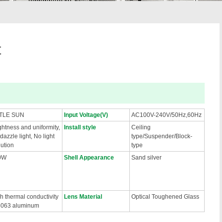
t
TTLE SUN
Input Voltage(V)
AC100V-240V/50Hz,60Hz
ghtness and uniformity,
Install style
Ceiling
dazzle light, No light
type/Suspender/Block-
lution
type
0W
Shell Appearance
Sand silver
h thermal conductivity
Lens Material
Optical Toughened Glass
6063 aluminum