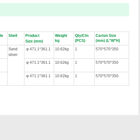
le
Shell
Product
Weight
Qty/Ctn
Carton Size
kg
(PCS)
(mm)
(L*W*H)
Size
(mm)
Sand
φ 471.1*361.1
10.62kg
1
570*570*350
silver
φ 471.1*361.1
10.62kg
1
570*570*350
φ 471.1*361.1
10.62kg
1
570*570*350