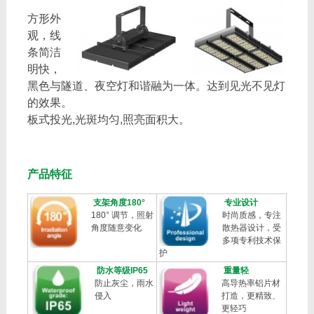
方形外
观，线
条简洁
明快，
黑色与隧道、夜空灯和谐融为一体。达到见光不见灯
的效果。
板式投光,光斑均匀,照亮面积大。
产品特征
支架角度180°
专业设计
180° 调节，照射
时尚质感，专注
角度随意变化
散热器设计，受
多项专利技术保
护
防水等级IP65
重量轻
防止灰尘，雨水
高导热率铝片材
侵入
打造，更精致、
更轻巧