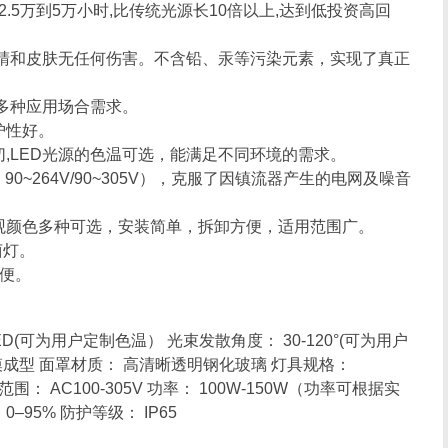
2.5万到5万小时,比传统光源长10倍以上,达到低投资高回
眼睛和皮肤无任何伤害。不含铅、汞等污染元素，实现了真正
多种应用场合需求。
护性好。
,LED光源的色温可选，能满足不同环境的需求。
0~264V/90~305V），克服了因镇流器产生的电网及噪音
观颜色多种可选，安装简单，拆卸方便，适用范围广。
卤灯。
方便。
LED(可为用户定制色温） 光束发散角度： 30-120°(可为用户
压模成型 面罩材质： 高清晰透明钢化玻璃 灯具规格：
压范围： AC100-305V 功率： 100W-150W（功率可根据实
–95% 防护等级： IP65