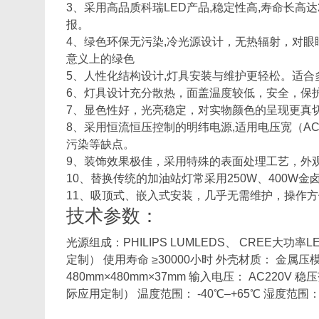
3、采用高品质科瑞LED产品,稳定性高,寿命长高达
报。
4、绿色环保无污染,冷光源设计，无热辐射，对
意义上的绿色
5、人性化结构设计,灯具安装与维护更轻松。适合
6、灯具设计充分散热，面盖温度较低，安全，保
7、显色性好，光亮稳定，对实物颜色的呈现更真切
8、采用恒流恒压控制的明纬电源,适用电压宽（AC 9
污染等缺点。
9、装饰效果极佳，采用特殊的表面处理工艺，外
10、替换传统的加油站灯常采用250W、400W金
11、吸顶式、嵌入式安装，几乎无需维护，操作
技术参数：
光源组成：PHILIPS LUMLEDS、 CREE大功率
定制） 使用寿命 ≥30000小时 外壳材质： 金属
480mm×480mm×37mm 输入电压： AC220V 稳
际应用定制） 温度范围： -40℃–+65℃ 湿度范围： 0